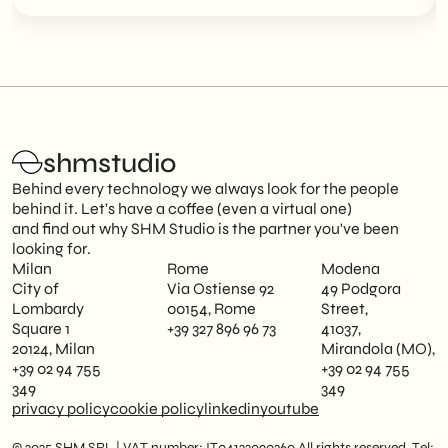
shmstudio
Behind every technology we always look for the people
behind it. Let's have a coffee (even a virtual one)
and find out why SHM Studio is the partner you've been
looking for.
Milan
Rome
Modena
City of
Via Ostiense 92
49 Podgora
Lombardy
00154, Rome
Street,
Square 1
+39 327 896 96 73
41037,
20124, Milan
Mirandola (MO),
+39 02 94 755
+39 02 94 755
349
349
privacy policy
cookie policy
linkedin
youtube
© 2025 SHM SRL | VAT number: IT04122090360 All rights reserved. Tel: