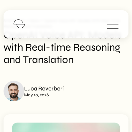
>
>
SHM Studio
News
OpenAI Voice API: Models With Real-Time
Reasoning And Translation
OpenAI Voice API: Models
with Real-time Reasoning
and Translation
Luca Reverberi
May 10, 2026