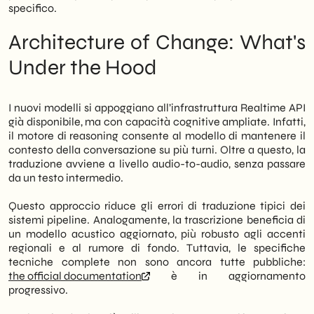
impatto immediato ci aspettiamo sul
specifico.
mercato e quali mosse operative conviene
valutare già nei prossimi mesi. Infine,
Architecture of Change: What's
condividiamo la nostra lettura sulle
Under the Hood
prospettive a medio termine per chi opera
nel B2B e nel retail.
I nuovi modelli si appoggiano all’infrastruttura Realtime API
già disponibile, ma con capacità cognitive ampliate. Infatti,
il motore di reasoning consente al modello di mantenere il
contesto della conversazione su più turni. Oltre a questo, la
traduzione avviene a livello audio-to-audio, senza passare
da un testo intermedio.
Questo approccio riduce gli errori di traduzione tipici dei
sistemi pipeline. Analogamente, la trascrizione beneficia di
un modello acustico aggiornato, più robusto agli accenti
regionali e al rumore di fondo. Tuttavia, le specifiche
tecniche complete non sono ancora tutte pubbliche:
the official documentation
è in aggiornamento
progressivo.