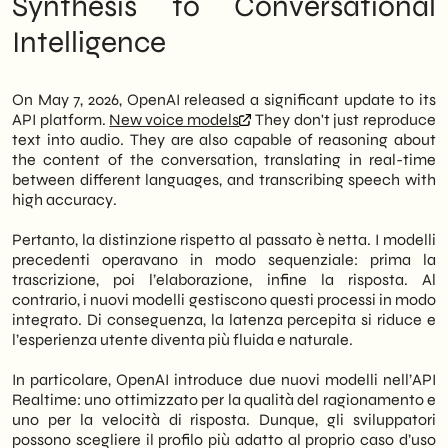
Synthesis to Conversational
Pertanto, le possibilità per le aziende si
Connections with digital strategy: not just
Intelligence
espandono ben oltre la semplice sintesi
an isolated tool
vocale. Infatti, si tratta di un salto
Medium-term outlook: where are we
qualitativo rispetto alle generazioni
headed in 2027-2028
precedenti di voice AI.
What to do now: three concrete moves
On May 7, 2026, OpenAI released a significant update to its
API platform.
New voice models
They don't just reproduce
In particolare, i nuovi modelli combinano
text into audio. They are also capable of reasoning about
capacità di comprensione semantica
the content of the conversation, translating in real-time
profonda con traduzione simultanea e
between different languages, and transcribing speech with
trascrizione accurata. Di conseguenza, le
high accuracy.
PMI B2B possono integrare esperienze
vocali intelligenti nei propri flussi di
Pertanto, la distinzione rispetto al passato è netta. I modelli
customer service, nei centralini
precedenti operavano in modo sequenziale: prima la
automatizzati e nelle interfacce di vendita.
trascrizione, poi l’elaborazione, infine la risposta. Al
Tuttavia, l’accesso avviene tramite API, il
contrario, i nuovi modelli gestiscono questi processi in modo
che richiede competenze tecniche o il
integrato. Di conseguenza, la latenza percepita si riduce e
supporto di un partner specializzato.
l’esperienza utente diventa più fluida e naturale.
We of
SHM Studio
monitoriamo da vicino
In particolare, OpenAI introduce due nuovi modelli nell’API
l’evoluzione degli strumenti AI applicabili
Realtime: uno ottimizzato per la qualità del ragionamento e
alle PMI italiane. Quindi, in questo articolo
uno per la velocità di risposta. Dunque, gli sviluppatori
analizziamo cosa è cambiato, quale
possono scegliere il profilo più adatto al proprio caso d’uso