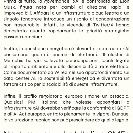
Prima di tutto, la governance. xAI è controllata da Elon
Musk, figura nota per cambi di direzione rapidi e
imprevedibili. Affidarsi a un’infrastruttura cloud legata a un
singolo fondatore introduce un rischio di concentrazione
non trascurabile. Infatti, le vicende di Twitter/X hanno
dimostrato quanto rapidamente le priorità strategiche
possano cambiare.
Inoltre, la questione energetica è rilevante. I data center AI
consumano quantità enormi di elettricità. Il cluster di
Memphis ha già sollevato preoccupazioni locali legate
all’impatto ambientale e alla disponibilità di rete elettrica.
Come documentato da Wired nel suo approfondimento sui
data center AI, la sostenibilità energetica è diventata un
fattore critico per la scalabilità di queste infrastrutture.
Infine, il profilo regolatorio europeo rimane un ostacolo.
Qualsiasi PMI italiana che volesse appoggiarsi a
infrastrutture xAI dovrebbe verificare la conformità al GDPR
e all’AI Act europeo, entrato pienamente in vigore. Dunque,
la valutazione tecnica non può prescindere da quella legale.