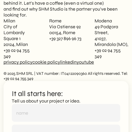
behind it. Let's have a coffee (even a virtual one)
and find out why SHM Studio is the partner you've been
looking for.
Milan
Rome
Modena
City of
Via Ostiense 92
49 Podgora
Lombardy
00154, Rome
Street,
Square 1
+39 327 896 96 73
41037,
20124, Milan
Mirandola (MO),
+39 02 94 755
+39 02 94 755
349
349
privacy policy
cookie policy
linkedin
youtube
© 2025 SHM SRL | VAT number: IT04122090360 All rights reserved. Tel:
+39 02 94 755 349
It all starts here:
Tell us about your project or idea.