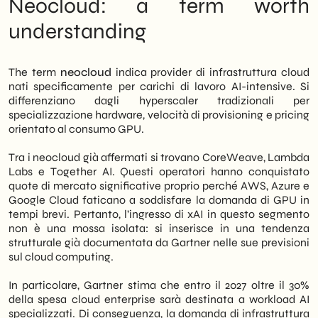
Neocloud: a term worth
We of
SHM Studio
monitoriamo
understanding
costantemente l’evoluzione del mercato
cloud e AI per orientare le aziende clienti
verso soluzioni adeguate al loro stadio di
The term
neocloud
indica provider di infrastruttura cloud
maturità digitale. In questo articolo
nati specificamente per carichi di lavoro AI-intensive. Si
analizziamo la cronologia del pivot di xAI, i
differenziano dagli hyperscaler tradizionali per
vincitori e i perdenti di questo scenario, e le
specializzazione hardware, velocità di provisioning e pricing
implicazioni operative per le PMI B2B
orientato al consumo GPU.
italiane.
Tra i neocloud già affermati si trovano CoreWeave, Lambda
Labs e Together AI. Questi operatori hanno conquistato
quote di mercato significative proprio perché AWS, Azure e
Google Cloud faticano a soddisfare la domanda di GPU in
tempi brevi. Pertanto, l’ingresso di xAI in questo segmento
non è una mossa isolata: si inserisce in una tendenza
strutturale già documentata da Gartner nelle sue previsioni
sul cloud computing.
In particolare, Gartner stima che entro il 2027 oltre il 30%
della spesa cloud enterprise sarà destinata a workload AI
specializzati. Di conseguenza, la domanda di infrastruttura