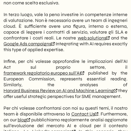
non come scelta esclusiva.
In terzo luogo, vale la pena investire in competenze interne
di valutazione. Non è necessario avere un team di ingegneri
cloud. È sufficiente avere una figura, interna o esterna,
capace di leggere i contratti di servizio, valutare gli SLA e
confrontare i costi reali. Le nostre
web solutions
and the
Google Ads campaigns
Integrating with AI requires exactly
this type of applied expertise.
Infine, per chi volesse approfondire le implicazioni dell’AI
Act sul proprio settore, il
framework regolatorio europeo sull’AI
published by the
European Commission, represents essential reading.
Similarly, the analyses of
Harvard Business Review on AI and Machine Learning
they
offer useful strategic perspectives for SME management.
Per chi volesse confrontarsi con noi su questi temi, il nostro
team è disponibile attraverso la
Contact Us
. Furthermore,
on our
blog
pubblichiamo regolarmente analisi aggiornate
sull’evoluzione del mercato AI e cloud per il contesto