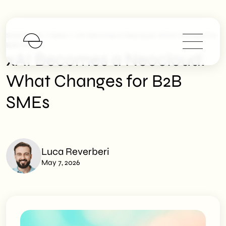
>
>
SHM Studio
News
XAI Becomes A Neocloud: What Changes For
B2B SMEs
xAI Becomes a Neocloud:
What Changes for B2B
SMEs
Luca Reverberi
May 7, 2026