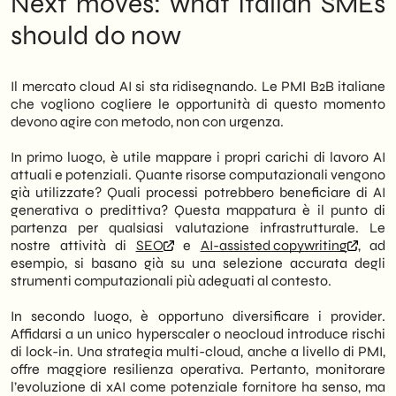
Next moves: what Italian SMEs
should do now
Il mercato cloud AI si sta ridisegnando. Le PMI B2B italiane
che vogliono cogliere le opportunità di questo momento
devono agire con metodo, non con urgenza.
In primo luogo, è utile mappare i propri carichi di lavoro AI
attuali e potenziali. Quante risorse computazionali vengono
già utilizzate? Quali processi potrebbero beneficiare di AI
generativa o predittiva? Questa mappatura è il punto di
partenza per qualsiasi valutazione infrastrutturale. Le
nostre attività di
SEO
e
AI-assisted copywriting
, ad
esempio, si basano già su una selezione accurata degli
strumenti computazionali più adeguati al contesto.
In secondo luogo, è opportuno diversificare i provider.
Affidarsi a un unico hyperscaler o neocloud introduce rischi
di lock-in. Una strategia multi-cloud, anche a livello di PMI,
offre maggiore resilienza operativa. Pertanto, monitorare
l’evoluzione di xAI come potenziale fornitore ha senso, ma