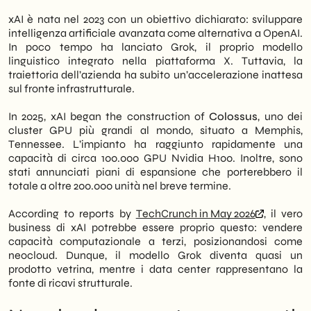
un’analisi pubblicata da
TechCrunch
, il vero
Next moves: what Italian SMEs should do
xAI è nata nel 2023 con un obiettivo dichiarato: sviluppare
motore di crescita dell’azienda potrebbe
now
intelligenza artificiale avanzata come alternativa a OpenAI.
essere la costruzione di data center, non
In poco tempo ha lanciato Grok, il proprio modello
l’addestramento di modelli AI. Pertanto, xAI
linguistico integrato nella piattaforma X. Tuttavia, la
si avvicina sempre più alla figura del
traiettoria dell’azienda ha subito un’accelerazione inattesa
neocloud
: un fornitore di infrastruttura
sul fronte infrastrutturale.
computazionale ad alta densità, alternativo
ai grandi hyperscaler come AWS, Azure e
In 2025, xAI began the construction of
Colossus
, uno dei
Google Cloud.
cluster GPU più grandi al mondo, situato a Memphis,
Tennessee. L’impianto ha raggiunto rapidamente una
Questo cambiamento di rotta ha
capacità di circa 100.000 GPU Nvidia H100. Inoltre, sono
implicazioni dirette per il mercato B2B.
stati annunciati piani di espansione che porterebbero il
Infatti, l’ingresso di nuovi operatori nel
totale a oltre 200.000 unità nel breve termine.
segmento cloud riduce le barriere di
accesso ai servizi AI scalabili. Di
According to reports by
TechCrunch in May 2026
, il vero
conseguenza, anche le PMI italiane
business di xAI potrebbe essere proprio questo: vendere
possono beneficiare di costi computazionali
capacità computazionale a terzi, posizionandosi come
più competitivi e di una maggiore varietà di
neocloud. Dunque, il modello Grok diventa quasi un
provider tra cui scegliere. Tuttavia, la scelta
prodotto vetrina, mentre i data center rappresentano la
dell’infrastruttura giusta richiede una
fonte di ricavi strutturale.
valutazione strategica che va oltre il
semplice confronto di prezzo.