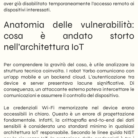
tecnologie connesse in modo consapevole.
aver già disabilitato temporaneamente l’accesso remoto ai
In sintesi: la sicurezza del prodotto digitale
dispositivi interessati.
inizia dalla fase di progettazione, non dalla
gestione della crisi.
Anatomia delle vulnerabilità:
cosa è andato storto
nell’architettura IoT
Per comprendere la gravità del caso, è utile analizzare la
struttura tecnica coinvolta. I robot Yarbo comunicano con
un’app mobile e un backend cloud. L’autenticazione tra
device e server presentava lacune significative. Di
conseguenza, un attaccante esterno poteva intercettare le
comunicazioni e assumere il controllo del dispositivo.
Le credenziali Wi-Fi memorizzate nel device erano
accessibili in chiaro. Questo è un errore di progettazione
fondamentale. Infatti, la crittografia end-to-end dei dati
sensibili è considerata uno standard minimo in qualsiasi
architettura IoT responsabile. Secondo le linee guida NIST