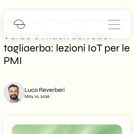
>
>
SHM Studio
News
Yarbo E L’hack Del Robot Tagliaerba: Lezioni
IoT Per Le PMI
Yarbo e l’hack del robot
tagliaerba: lezioni IoT per le
PMI
Luca Reverberi
May 10, 2026