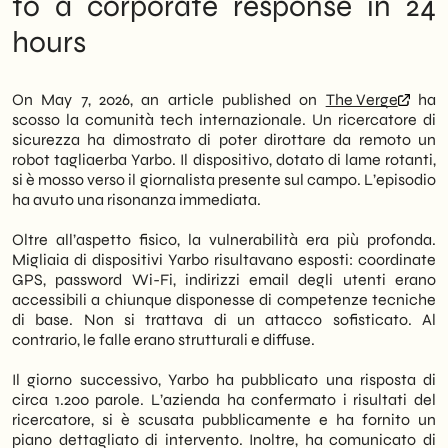
to a corporate response in 24
esposte includevano coordinate GPS,
rischio IoT nelle PMI italiane
hours
password Wi-Fi e indirizzi email degli utenti.
Next moves: What should an SME do after
Yarbo ha risposto con un comunicato
this case
dettagliato, confermando le vulnerabilità e
The construction site is still open: what
annunciando misure correttive immediate.
Yarbo hasn't solved yet
On May 7, 2026, an article published on
The Verge
ha
Implications for those communicating
scosso la comunità tech internazionale. Un ricercatore di
Tuttavia, il caso non riguarda solo un
tech products: the role of content
sicurezza ha dimostrato di poter dirottare da remoto un
produttore di robotica. Infatti, rappresenta
robot tagliaerba Yarbo. Il dispositivo, dotato di lame rotanti,
un campanello d’allarme per qualsiasi PMI
si è mosso verso il giornalista presente sul campo. L’episodio
che integri dispositivi IoT nei propri processi
ha avuto una risonanza immediata.
operativi o nei propri prodotti. La superficie
di attacco si espande ogni volta che un
Oltre all’aspetto fisico, la vulnerabilità era più profonda.
device connesso entra in azienda senza
Migliaia di dispositivi Yarbo risultavano esposti: coordinate
un’architettura di sicurezza adeguata.
GPS, password Wi-Fi, indirizzi email degli utenti erano
Pertanto, la gestione del rischio IoT non è
accessibili a chiunque disponesse di competenze tecniche
più una questione riservata alle grandi
di base. Non si trattava di un attacco sofisticato. Al
imprese.
contrario, le falle erano strutturali e diffuse.
We of
SHM Studio
analizziamo la
Il giorno successivo, Yarbo ha pubblicato una risposta di
cronologia dell’incidente, le responsabilità
circa 1.200 parole. L’azienda ha confermato i risultati del
emerse e le implicazioni pratiche per le
ricercatore, si è scusata pubblicamente e ha fornito un
aziende italiane che vogliono adottare
piano dettagliato di intervento. Inoltre, ha comunicato di