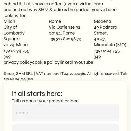
behind it. Let's have a coffee (even a virtual one)
and find out why SHM Studio is the partner you've been
looking for.
Milan
Rome
Modena
City of
Via Ostiense 92
49 Podgora
Lombardy
00154, Rome
Street,
Square 1
+39 327 896 96 73
41037,
20124, Milan
Mirandola (MO),
+39 02 94 755
+39 02 94 755
349
349
privacy policy
cookie policy
linkedin
youtube
© 2025 SHM SRL | VAT number: IT04122090360 All rights reserved. Tel:
+39 02 94 755 349
It all starts here:
Tell us about your project or idea.